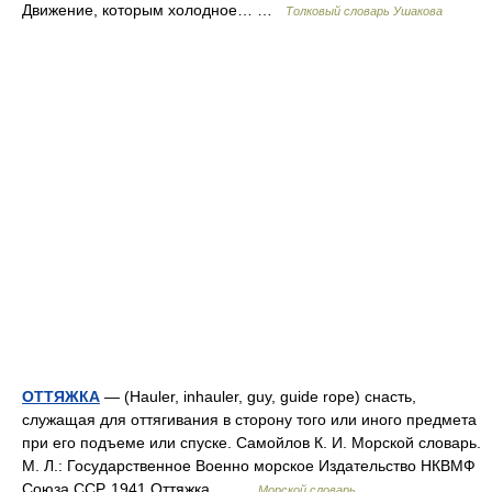
Движение, которым холодное… …
Толковый словарь Ушакова
ОТТЯЖКА
— (Hauler, inhauler, guy, guide rope) снасть,
служащая для оттягивания в сторону того или иного предмета
при его подъеме или спуске. Самойлов К. И. Морской словарь.
М. Л.: Государственное Военно морское Издательство НКВМФ
Союза ССР, 1941 Оттяжка… …
Морской словарь