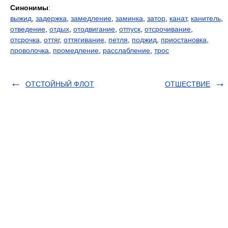
Синонимы
:
выжид
,
задержка
,
замедление
,
заминка
,
затор
,
канат
,
канитель
,
отведение
,
отдых
,
отодвигание
,
отпуск
,
отсрочивание
,
отсрочка
,
оттяг
,
оттягивание
,
петля
,
поджид
,
приостановка
,
проволочка
,
промедление
,
расслабление
,
трос
ОТСТОЙНЫЙ ФЛОТ
ОТШЕСТВИЕ