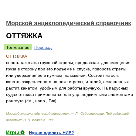
Морской энциклопедический справочник
ОТТЯЖКА
Толкование
Перевод
ОТТЯЖКА
снасть такелажа грузовой стрелы, предназнач. для смещения
груза в сторону при его подъеме и спуске, поворота стрелы
или удержания ее в нужном положении. Состоит из осн.
каната, закрепленного на ноке стрелы, и талей, оснащенных
растит, канатом, удобным для работы вручную. На парусных
судах оттяжка применяются для упр. подвижными элементами
рангоута (см., напр., Гик).
Морской энциклопедический справочник. — Л.: Судостроение
.
Под редакцией
академика Н. Н. Исанина
.
1986
.
Игры ⚽
Нужно сделать НИР?