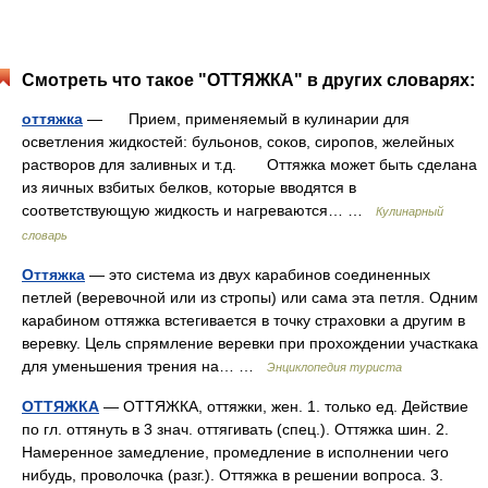
Смотреть что такое "ОТТЯЖКА" в других словарях:
оттяжка
— Прием, применяемый в кулинарии для
осветления жидкостей: бульонов, соков, сиропов, желейных
растворов для заливных и т.д. Оттяжка может быть сделана
из яичных взбитых белков, которые вводятся в
соответствующую жидкость и нагреваются… …
Кулинарный
словарь
Оттяжка
— это система из двух карабинов соединенных
петлей (веревочной или из стропы) или сама эта петля. Одним
карабином оттяжка встегивается в точку страховки а другим в
веревку. Цель спрямление веревки при прохождении участкака
для уменьшения трения на… …
Энциклопедия туриста
ОТТЯЖКА
— ОТТЯЖКА, оттяжки, жен. 1. только ед. Действие
по гл. оттянуть в 3 знач. оттягивать (спец.). Оттяжка шин. 2.
Намеренное замедление, промедление в исполнении чего
нибудь, проволочка (разг.). Оттяжка в решении вопроса. 3.